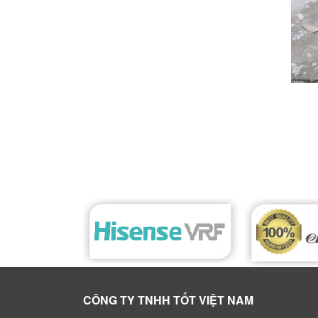
CÔNG TY TNHH TỐT VIỆT NAM