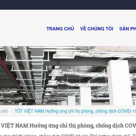
TRANG CHỦ
VỀ CHÚNG TÔI
SẢN P
 chủ
TỐT VIỆT NAM Hưởng ứng chỉ thị phòng, chống dịch COVID-1
VIỆT NAM Hưởng ứng chỉ thị phòng, chống dịch COV
 ứng chỉ thị phòng, chống dịch COVID-19 của Thủ tướng chính phủ. Tậ