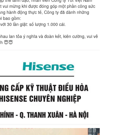
ất vui mừng khi được đóng góp một phần công sức
ằng hành động thực tế, Công ty đã dành những
i bao gồm:
ới 30 lần giặt: số lượng 1.000 cái.
au lan tỏa ý nghĩa và đoàn kết, kiên cường, vui vẻ
nh 😇😇