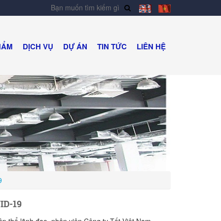
HẨM
DỊCH VỤ
DỰ ÁN
TIN TỨC
LIÊN HỆ
9
ID-19
p thể lãnh đạo, nhân viên Công ty Tốt Việt Nam