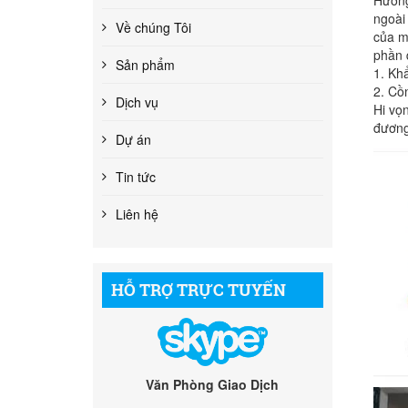
ngoài
Về chúng Tôi
của m
phần 
Sản phẩm
1. Khẩ
2. Cồ
Dịch vụ
Hi vọ
đương
Dự án
Tin tức
Liên hệ
HỖ TRỢ TRỰC TUYẾN
Văn Phòng Giao Dịch