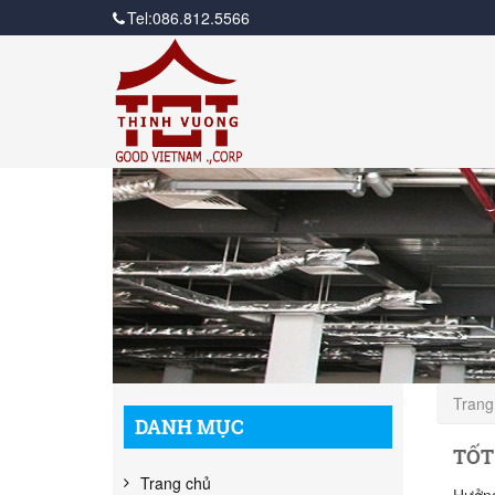
Tel:
086.812.5566
Trang
DANH MỤC
TỐT 
Trang chủ
Hưởng