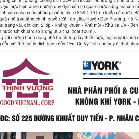
 việc thực hiện đúng những quy định của cơ quan chức năng mà còn r
ình vào công cuộc phòng, chống dịch COVID-19 trên khắp cả nước. B
quà nhỏ trao tặng chính quyền Xã Tân Lập, Huyện Đan Phượng, Hà Nộ
u trang vải, dệt kim, 2 lớp - Kháng khuẩn - Khử mùi - Khử tia UV - Bền v
n nước sát khuẩn: số lượng 300 chai (loại 100ml).
ng với những hành động nhỏ bé nhưng đầy thiết thực, mọi người cùng nh
 đầu với thử thách dịch bệnh đẩy “ Em Cô Vy “ nhỏ bé bay đi thật nha